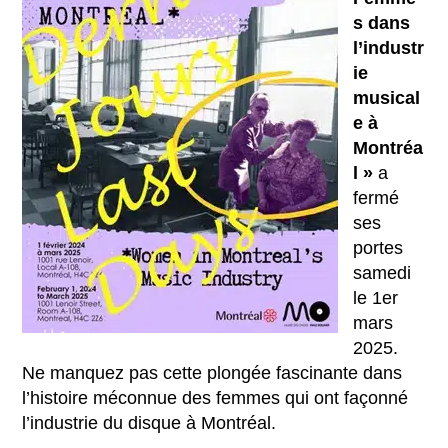
s dans
l’industr
ie
musical
e à
Montréa
l »
a
fermé
ses
portes
samedi
le 1er
mars
2025.
Ne manquez pas cette plongée fascinante dans
l’histoire méconnue des femmes qui ont façonné
l’industrie du disque à Montréal.