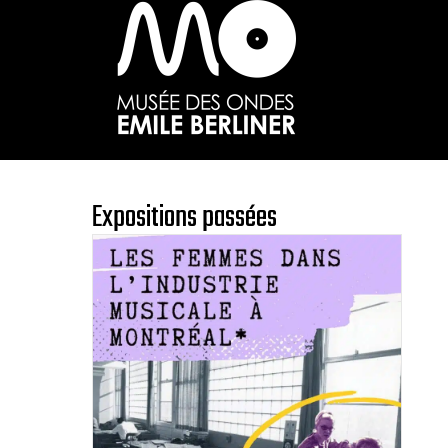
Passer
au
contenu
principal
Expositions passées