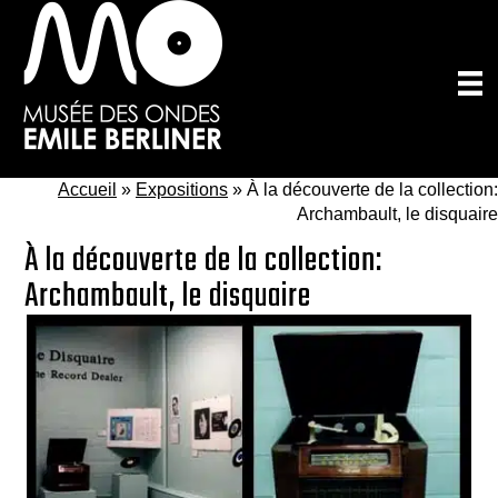
Passer
au
contenu
principal
Accueil
»
Expositions
»
À la découverte de la collection:
Archambault, le disquaire
À la découverte de la collection:
Archambault, le disquaire