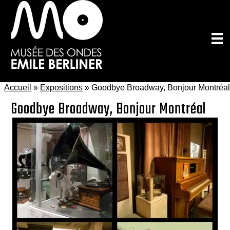
Passer
au
contenu
principal
Accueil
»
Expositions
»
Goodbye Broadway, Bonjour Montréal
Goodbye Broadway, Bonjour Montréal