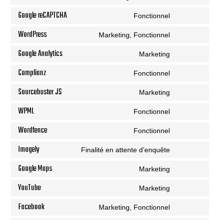
service
Consent
wistia
to
Google reCAPTCHA
Fonctionnel
service
Consent
woocommerc
to
WordPress
Marketing, Fonctionnel
service
Consent
google-
to
Google Analytics
Marketing
recaptcha
service
Consent
wordpress
to
Complianz
Fonctionnel
service
Consent
google-
to
Sourcebuster JS
Marketing
analytics
service
Consent
complianz
to
WPML
Fonctionnel
service
Consent
sourcebuster-
to
Wordfence
Fonctionnel
js
service
Consent
wpml
to
Imagely
Finalité en attente d’enquête
service
Consent
wordfence
to
Google Maps
Marketing
service
Consent
imagely
to
YouTube
Marketing
service
Consent
google-
to
Facebook
Marketing, Fonctionnel
maps
service
Consent