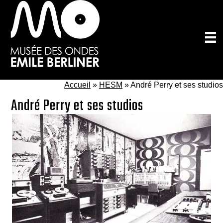
Passer
au
contenu
principal
Accueil
»
HESM
»
André Perry et ses studios
André Perry et ses studios