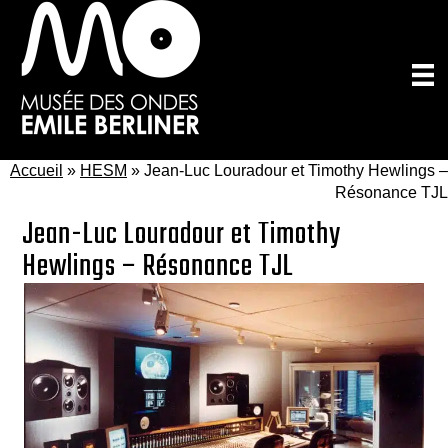
Passer
au
contenu
principal
Accueil
»
HESM
»
Jean-Luc Louradour et Timothy Hewlings –
Résonance TJL
Jean-Luc Louradour et Timothy
Hewlings – Résonance TJL